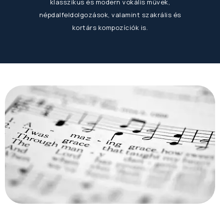
klasszikus és modern vokális művek,
népdalfeldolgozások, valamint szakrális és
kortárs kompozíciók is.