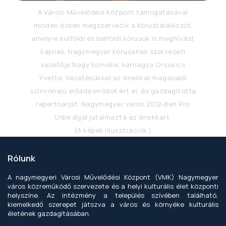
A Városi Művelődési Központ támogatásával
minden évben megszervezik a Kórustalálkozót,
amelyre külföldi és belföldi kórusok is meghívást
kapnak. Nagymegyer kórusának szervezeti
vezetője Nagy Kornélia, karnagya Orsovics
Yvette. Vezetésükkel az énekkar magasabb
színvonalú előadásmódot ért el, és gazdagította
repertoárját. Nagymegyer város 2012-ben Pro
Urbe díjjal jutalmazta az énekkart.
(A képek illusztrációk.)
Rólunk
A nagymegyeri Városi Művelődési Központ (VMK) Nagymegyer
város közreműködő szervezete és a helyi kulturális élet központi
helyszíne. Az intézmény a település szívében található,
kiemelkedő szerepet játszva a város és környéke kulturális
életének gazdagításában.