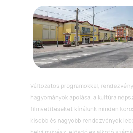
Változatos programokkal, rendezvények
hagyományok ápolása, a kultúra népsz
filmvetítéseket kínálunk minden koro
kisebb és nagyobb rendezvények lebo
helyi művész, előadó és alkotó számá