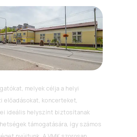
gatókat, melyek célja a helyi
i előadásokat, koncerteket,
i ideális helyszínt biztosítanak
tehetségek támogatására, így számos
séget nyújtunk. A VMK szorosan