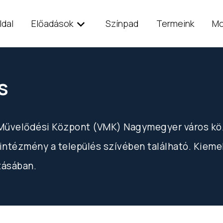
ldal
Előadások
Színpad
Termeink
Mo
s
 Művelődési Központ (VMK) Nagymegyer város köz
z intézmény a település szívében található. Kieme
tásában.