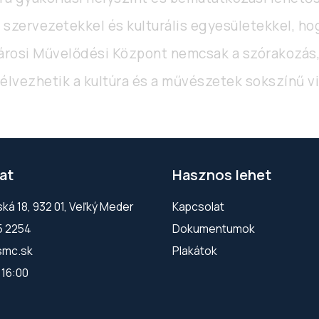
il szervezetekkel és kulturális egyesületekkel, h
 Városi Művelődési Központ nemcsak a szórakozás
t élvezhetik a kultúra és a művészetek sokszínű vi
at
Hasznos lehet
á 18, 932 01, Veľký Meder
Kapcsolat
5 2254
Dokumentumok
smc.sk
Plakátok
 16:00