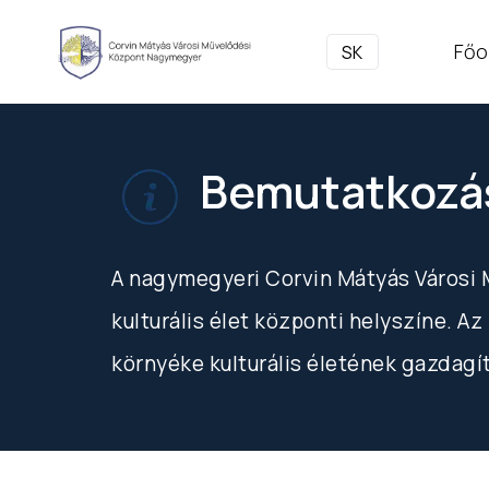
Főo
SK
Bemutatkozá
A nagymegyeri Corvin Mátyás Városi
kulturális élet központi helyszíne. A
környéke kulturális életének gazdagí