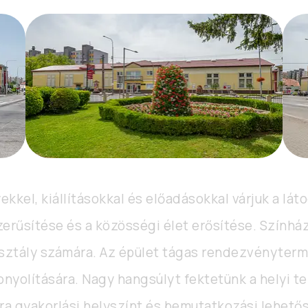
kel, kiállításokkal és előadásokkal várjuk a láto
erűsítése és a közösségi élet erősítése. Színház
sztály számára. Az épület tágas rendezvényterme
nyolítására. Nagy hangsúlyt fektetünk a helyi 
ra gyakorlási helyszínt és bemutatkozási lehető