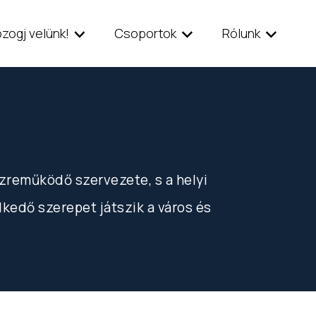
zogj velünk!
Csoportok
Rólunk
reműködő szervezete, s a helyi
lkedő szerepet játszik a város és