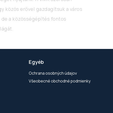
ogy közös erővel gazdagítsuk a város
, de a közösségépítés fontos
lágát.
Egyéb
Ochrana osobných údajov
Všeobecné obchodné podmienky