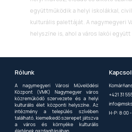
együttműködik a helyi iskolákkal, civ
kulturális palettáját. A nagymegyeri
helyszíne is, ahol a város lakói együt
Rólunk
Kapcsol
A nagymegyeri Városi Művelődési
Komárňansk
Központ (VMK) Nagymegyer város
+421 31 55
közreműködő szervezete és a helyi
info@msk
kulturális élet központi helyszíne. Az
intézmény a település szívében
H-P: 8:00 -
található, kiemelkedő szerepet játszva
a város és környéke kulturális
életének gazdagításában.