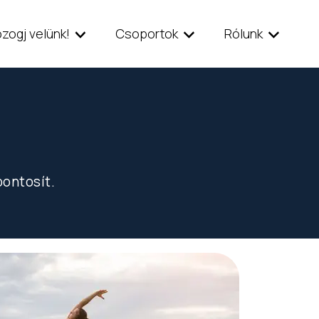
zogj velünk!
Csoportok
Rólunk
pontosít.