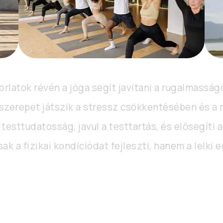
rlatok révén a jóga segít javítani a rugalmasságo
 szerepet játszik a stressz csökkentésében és a 
 testtudatosság, javul a testtartás, és elősegíti
 a fizikai kondíciódat fejleszti, hanem a lelki e