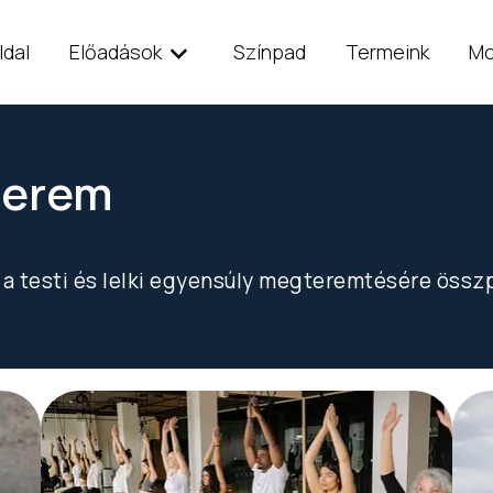
ldal
Előadások
Színpad
Termeink
Mo
terem
 a testi és lelki egyensúly megteremtésére össz