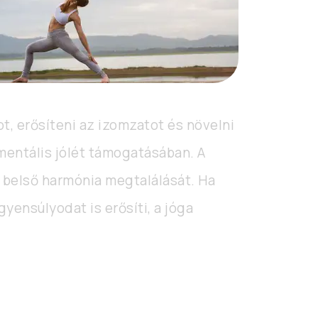
t, erősíteni az izomzatot és növelni
mentális jólét támogatásában. A
 a belső harmónia megtalálását. Ha
gyensúlyodat is erősíti, a jóga