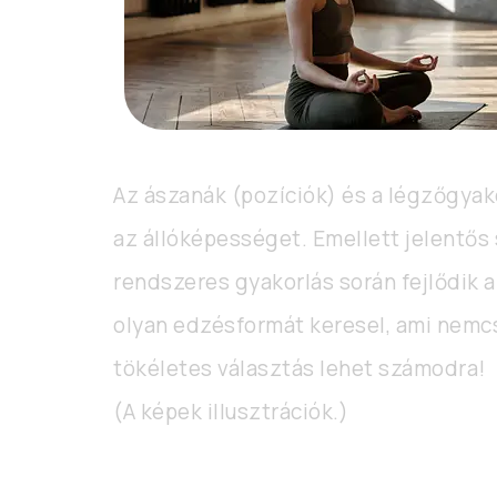
Az ászanák (pozíciók) és a légzőgyako
az állóképességet. Emellett jelentős
rendszeres gyakorlás során fejlődik a
olyan edzésformát keresel, ami nemcsak
tökéletes választás lehet számodra!
(A képek illusztrációk.)